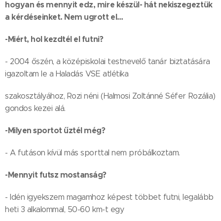
hogyan és mennyit edz, mire készül- hát nekiszegeztük
a kérdéseinket. Nem ugrott el…
-Miért, hol kezdtél el futni?
- 2004 őszén, a középiskolai testnevelő tanár biztatására
igazoltam le a Haladás VSE atlétika
szakosztályához, Rozi néni (Halmosi Zoltánné Séfer Rozália)
gondos kezei alá.
-Milyen sportot űztél még?
- A futáson kívül más sporttal nem próbálkoztam.
-Mennyit futsz mostanság?
- Idén igyekszem magamhoz képest többet futni, legalább
heti 3 alkalommal, 50-60 km-t egy