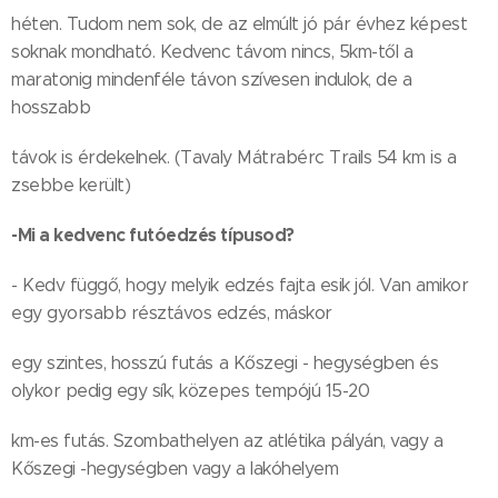
héten. Tudom nem sok, de az elmúlt jó pár évhez képest
soknak mondható. Kedvenc távom nincs, 5km-től a
maratonig mindenféle távon szívesen indulok, de a
hosszabb
távok is érdekelnek. (Tavaly Mátrabérc Trails 54 km is a
zsebbe került)
-Mi a kedvenc futóedzés típusod?
- Kedv függő, hogy melyik edzés fajta esik jól. Van amikor
egy gyorsabb résztávos edzés, máskor
egy szintes, hosszú futás a Kőszegi - hegységben és
olykor pedig egy sík, közepes tempójú 15-20
km-es futás. Szombathelyen az atlétika pályán, vagy a
Kőszegi -hegységben vagy a lakóhelyem