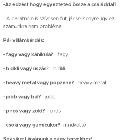
-Az edzést hogy egyezteted össze a családdal?
- A barátnőm is szívesen fut, jár versenyre, így ez
számunkra nem probléma
Pár villámkérdés:
- fagy vagy kánikula?
- fagy
- bicikli vagy úszás
? - bicikli
- heavy metal vagy popzene?
- heavy metal
- jobb vagy bal?
- jobb
- piros vagy zöld?
- piros
- csoki vagy gumicukor?
- mindkettő
Sok sikert kívánunk a nagy tervekhez!