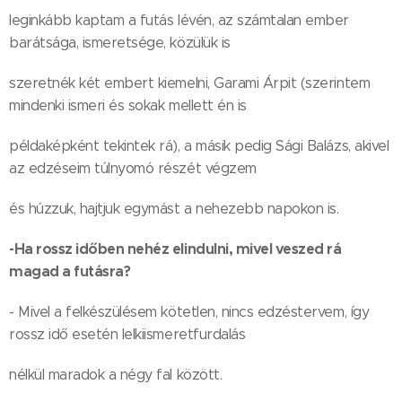
leginkább kaptam a futás lévén, az számtalan ember
barátsága, ismeretsége, közülük is
szeretnék két embert kiemelni, Garami Árpit (szerintem
mindenki ismeri és sokak mellett én is
példaképként tekintek rá), a másik pedig Sági Balázs, akivel
az edzéseim túlnyomó részét végzem
és húzzuk, hajtjuk egymást a nehezebb napokon is.
-Ha rossz időben nehéz elindulni, mivel veszed rá
magad a futásra?
- Mivel a felkészülésem kötetlen, nincs edzéstervem, így
rossz idő esetén lelkiismeretfurdalás
nélkül maradok a négy fal között.