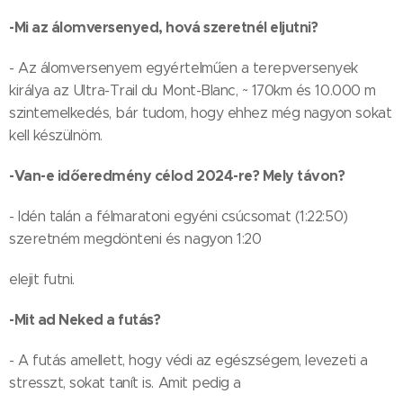
-Mi az álomversenyed, hová szeretnél eljutni?
- Az álomversenyem egyértelműen a terepversenyek
királya az Ultra-Trail du Mont-Blanc, ~ 170km és 10.000 m
szintemelkedés, bár tudom, hogy ehhez még nagyon sokat
kell készülnöm.
-Van-e időeredmény célod 2024-re? Mely távon?
- Idén talán a félmaratoni egyéni csúcsomat (1:22:50)
szeretném megdönteni és nagyon 1:20
elejit futni.
-Mit ad Neked a futás?
- A futás amellett, hogy védi az egészségem, levezeti a
stresszt, sokat tanít is. Amit pedig a