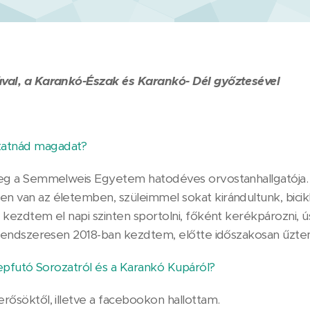
ával, a Karankó-Észak és Karankó- Dél győztesével
atnád magadat?
leg a Semmelweis Egyetem hatodéves orvostanhallgatója.
 van az életemben, szüleimmel sokat kirándultunk, bicikli
 kezdtem el napi szinten sportolni, főként kerékpározni, ú
i rendszeresen 2018-ban kezdtem, előtte időszakosan űzte
erepfutó Sorozatról és a Karankó Kupáról?
rősöktől, illetve a facebookon hallottam.