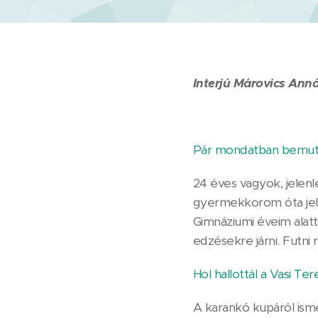
Interjú Márovics Ann
Pár mondatban bemut
24 éves vagyok, jelen
gyermekkorom óta jelen
Gimnáziumi éveim alatt
edzésekre járni. Futn
Hol hallottál a Vasi T
A karankó kupáról isme