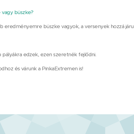
 vagy büszke?
b eredményemre büszke vagyok, a versenyek hozzá járuln
pályákra edzek, ezen szeretnék fejlődni.
odhoz és várunk a PinkaExtremen is!