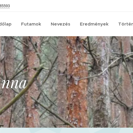
85593
dőlap
Futamok
Nevezés
Eredmények
Törté
Anna