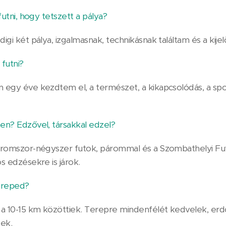
futni, hogy tetszett a pálya?
gi két pálya, izgalmasnak, technikásnak találtam és a kijel
 futni?
 egy éve kezdtem el, a természet, a kikapcsolódás, a s
en? Edzővel, társakkal edzel?
áromszor-négyszer futok, párommal és a Szombathelyi Futó
s edzésekre is járok.
ereped?
 10-15 km közöttiek. Terepre mindenfélét kedvelek, erd
ek.