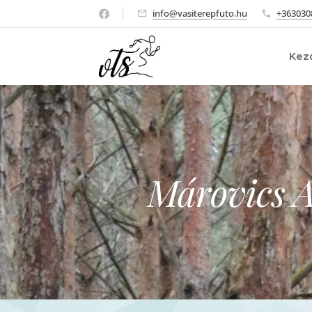
info@vasiterepfuto.hu
+363030
Kez
Márovics 