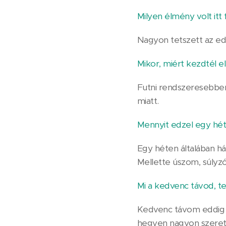
Milyen élmény volt itt 
Nagyon tetszett az eddi
Mikor, miért kezdtél el
Futni rendszeresebben
miatt.
Mennyit edzel egy hét
Egy héten általában h
Mellette úszom, súlyzó
Mi a kedvenc távod, t
Kedvenc távom eddig a
hegyen nagyon szeret