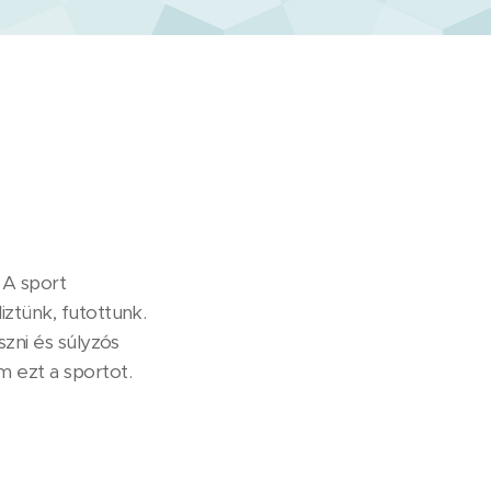
 A sport
ztünk, futottunk.
szni és súlyzós
m ezt a sportot.