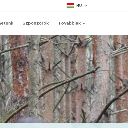
HU
netünk
Szponzorok
Továbbiak