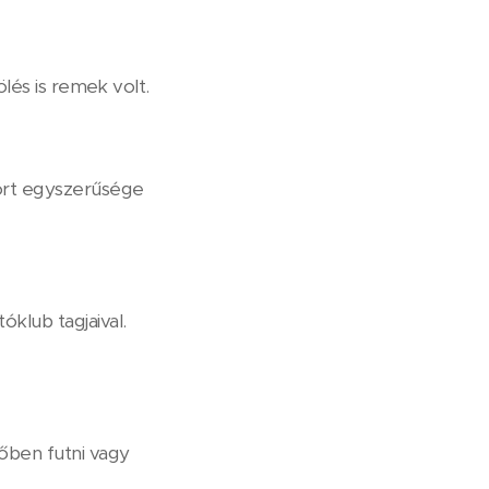
ölés is remek volt.
port egyszerűsége
klub tagjaival.
őben futni vagy