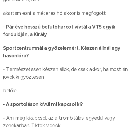
akartam esni, a méteres hó akkor is megfogott.
- Pár éve hosszú befutóharcot vívtál a VTS egyik
fordulóján, a Király
Sportcentrumnál a győzelemért. Készen állnál egy
hasonlóra?
- Természetesen készen állok, de csak akkor, ha most én
jövök ki győztesen
belőle.
- A sportoláson kívül mi kapcsol ki?
- Ami még kikapcsol, az a trombitálás; egyedül vagy
zenekarban. Tiktok videók