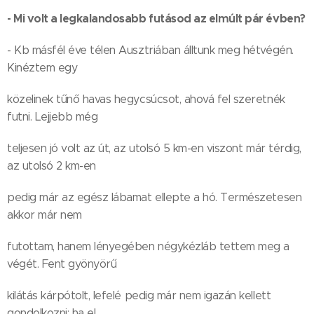
- Mi volt a legkalandosabb futásod az elmúlt pár évben?
- Kb másfél éve télen Ausztriában álltunk meg hétvégén.
Kinéztem egy
közelinek tűnő havas hegycsúcsot, ahová fel szeretnék
futni. Lejjebb még
teljesen jó volt az út, az utolsó 5 km-en viszont már térdig,
az utolsó 2 km-en
pedig már az egész lábamat ellepte a hó. Természetesen
akkor már nem
futottam, hanem lényegében négykézláb tettem meg a
végét. Fent gyönyörű
kilátás kárpótolt, lefelé pedig már nem igazán kellett
gondolkozni; ha el