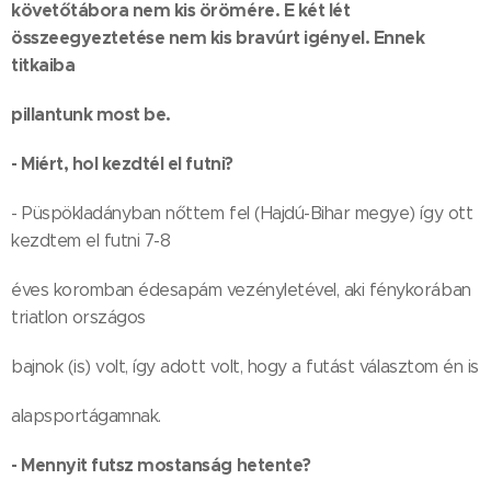
követőtábora nem kis örömére. E két lét
összeegyeztetése nem kis bravúrt igényel. Ennek
titkaiba
pillantunk most be.
- Miért, hol kezdtél el futni?
- Püspökladányban nőttem fel (Hajdú-Bihar megye) így ott
kezdtem el futni 7-8
éves koromban édesapám vezényletével, aki fénykorában
triatlon országos
bajnok (is) volt, így adott volt, hogy a futást választom én is
alapsportágamnak.
- Mennyit futsz mostanság hetente?