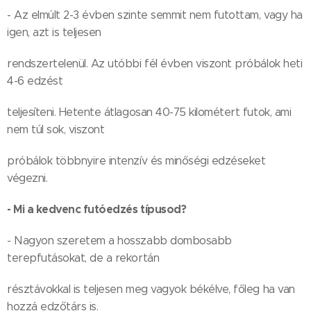
- Az elmúlt 2-3 évben szinte semmit nem futottam, vagy ha
igen, azt is teljesen
rendszertelenül. Az utóbbi fél évben viszont próbálok heti
4-6 edzést
teljesíteni. Hetente átlagosan 40-75 kilométert futok, ami
nem túl sok, viszont
próbálok többnyire intenzív és minőségi edzéseket
végezni.
- Mi a kedvenc futóedzés típusod?
- Nagyon szeretem a hosszabb dombosabb
terepfutásokat, de a rekortán
résztávokkal is teljesen meg vagyok békélve, főleg ha van
hozzá edzőtárs is.