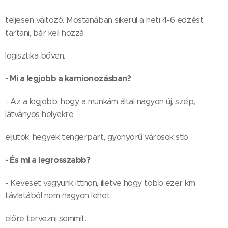
teljesen változó. Mostanában sikerül a heti 4-6 edzést
tartani, bár kell hozzá
logisztika bőven.
- Mi a legjobb a kamionozásban?
- Az a legjobb, hogy a munkám által nagyon új, szép,
látványos helyekre
eljutok, hegyek tengerpart, gyönyörű városok stb.
- És mi a legrosszabb?
- Keveset vagyunk itthon, illetve hogy több ezer km
távlatából nem nagyon lehet
előre tervezni semmit.